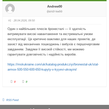
Andrew00
@andrew00
#1
· 28.04.2026, 09:50
Один з найбільших плюсів бронесталі — її здатність
витримувати високі навантаження та екстремальні умови
експлуатації. Це критично важливо для наших проектів, де
захист від механічних пошкоджень і вибухів є першочерговим
завданням. Завдяки її високій стійкості, ми можемо
гарантувати довговічність і надійність виробів.
https://mskukraine.com/uk/katalog-produkcziyi/bronestal-uk/stal-
armox-500-550-600-650-kupyty-v-kyyevi-ukrayini/
0
0
RSS Feed