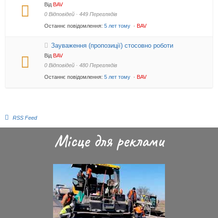
Від
BAV
0 Відповідей · 449 Переглядів
Останнє повідомлення:
5 лет тому
·
BAV
Зауваження (пропозиції) стосовно роботи
Від
BAV
0 Відповідей · 480 Переглядів
Останнє повідомлення:
5 лет тому
·
BAV
RSS Feed
Місце для реклами